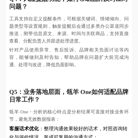
问题？
工具支持自定义提醒条件，可根据关键词、情绪倾向、问
题类型等设置规则，触发提醒后会通过多类办公渠道同步
推送，附带信息原文、来源、时间与关联商品，支持直接
查看、分配负责人并跟进处理进度。
针对产品使用异常、售后投诉、品牌相关负面讨论等内
容，能够做到及时告知，帮助品牌在问题扩大前完成沟
通、处理与改进，降低负面影响。
Q5：业务落地层面，瓴羊 One如何适配品牌
日常工作？
瓴羊 One・分析的核心特点是分析结果可直接对接业务环
节，避免无效数据报表：
客服话术优化
：整理沟通效果较好的话术，对照咨询转
化与评价情况，形成可复用的沟通方式；