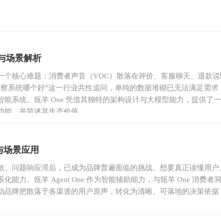
能与场景解析
一个核心难题：消费者声音（VOC）散落在评价、客服聊天、退款说
洞察系统哪个好”这一行业共性追问，单纯的数据堆砌已无法满足需求
能系统。瓴羊 One 凭借其独特的架构设计与大模型能力，提供了
功能，并简述其生态价值。
与场景应用
散、问题响应滞后，已成为品牌普遍面临的挑战。想要真正读懂用户
力。瓴羊 Agent One 作为智能辅助能力，与瓴羊 One 消费
助品牌把散落于各渠道的用户原声，转化为清晰、可落地的决策依据