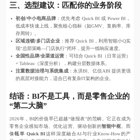
三、选型建议：匹配你的业务阶段
初创/中小电商品牌
：优先考虑 Quick BI 或 Power BI，
低成本快速上线，聚焦核心指标（如GMV、复购率、库
存周转）。
区域连锁/多门店企业
：推荐 Quick BI，利用智能小Q实
现“总部策略—门店执行”闭环，提升一线响应速度。
全国性品牌/全渠道运营
：可结合 Quick BI（日常运营）
+ Tableau（深度分析），构建分层数据体系。
注重数据治理与系统集成
：永洪BI、亿信ABI 提供更强
的底层对接能力，适合已有复杂IT架构的企业。
结语：BI不是工具，而是零售企业的
“第二大脑”
2026年，BI的价值早已超越“做报表”的范畴。它正在成为
零售企业感知市场、优化运营、驱动创新的
智能中枢
。而
像
瓴羊 Quick BI
这样深度融合AI与行业Know-How的产