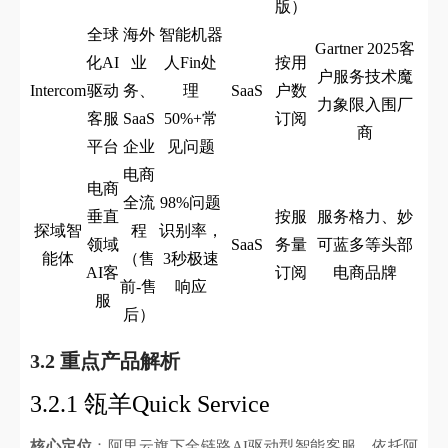
版）
全球
海外
智能机器
Gartner 2025客
化AI
业
人Fin处
按用
户服务技术魔
Intercom
驱动
务、
理
SaaS
户数
力象限入围厂
客服
SaaS
50%+常
订阅
商
平台
企业
见问题
电商
电商
全流
98%问题
垂直
按服
服务格力、妙
探域智
程
识别率，
领域
SaaS
务量
可蓝多等头部
能体
（售
3秒极速
AI客
订阅
电商品牌
前-售
响应
服
后）
3.2 重点产品解析
3.2.1 瓴羊Quick Service
核心定位
：阿里云旗下全链路AI驱动型智能客服，依托阿