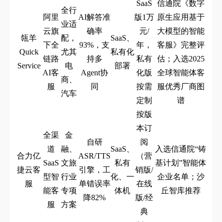
SaaS
信通院《数字
全行
阿里
AI解答准
版1万
原生应用基于
业适
云旗
确率
元/
大模型的智能
瓴羊
配，
SaaS、
下全
93%，支
年，
客服》完整评
Quick
尤其
私有化
链路
持多
私有
估；入选2025
Service
电
部署
AI客
Agent协
化版
全球智能体客
商、
服
同
按需
服优秀厂商图
汽车
定制
谱
按版
本订
全渠
金
自研
阅
道
融、
SaaS、
入选信通院“铸
合力亿
ASR/TTS
（营
SaaS
文旅
私有
基计划”智能体
捷云客
引擎，工
销版/
型智
行业
化、一
企业名单；沙
服
单错误率
在线
能客
专项
体机
丘智库推荐
降82%
版/经
服
方案
典