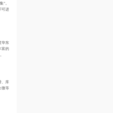
集”。
即可进
度华东
丰富的
”。
滑、库
企微等