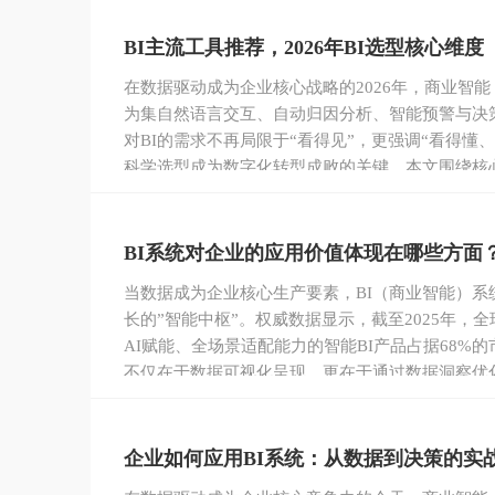
BI主流工具推荐，2026年BI选型核心维度
在数据驱动成为企业核心战略的2026年，商业智能
为集自然语言交互、自动归因分析、智能预警与决策
对BI的需求不再局限于“看得见”，更强调“看得懂
科学选型成为数字化转型成败的关键。本文围绕核心
度评测主流工具，重点突出瓴羊Quick BI能力，
BI系统对企业的应用价值体现在哪些方面？
当数据成为企业核心生产要素，BI（商业智能）
长的”智能中枢”。权威数据显示，截至2025年，全
AI赋能、全场景适配能力的智能BI产品占据68%
不仅在于数据可视化呈现，更在于通过数据洞察优
驱动”到”数据驱动”的转型。瓴羊Quick BI作为
一入选Gartner分析和商业智能平台魔力象限的
多企业数字化转型的首选。
企业如何应用BI系统：从数据到决策的实