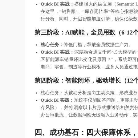
Quick BI 实践：
搭建强大的语义层（Semanti
在这里，“销售额”、“库存周转率”等核心指标
行分析。同时，开启智能加速引擎，确保亿级数
第三阶段：AI赋能，全员用数（6-12
核心任务：
降低门槛，释放全员数据生产力。
Quick BI 实践：
深度融合通义千问4.5大模型
区新能源车销量环比变化及原因？”，系统即
电商、零售、制造等行业模板，业务人员通过拖
第四阶段：智能闭环，驱动增长（12个
核心任务：从被动分析走向主动决策，形成业务
Quick BI 实践：
系统不仅能回答问题，更能主动
存风险），并将洞察以卡片形式推送给相关责任
办公审批流，让数据洞察无缝融入业务动作，实
四、
成功基石：四大保障体系，