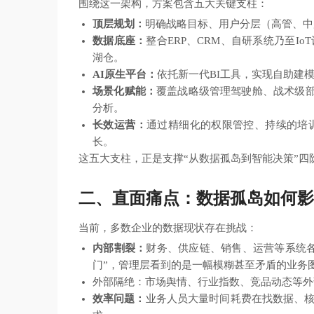
围绕这一架构，方案包含五大关键支柱：
顶层规划：
明确战略目标、用户分层（高管、中
数据底座：
整合ERP、CRM、自研系统乃至
湖仓。
AI原生平台：
依托新一代BI工具，实现自助建
场景化赋能：
覆盖战略级管理驾驶舱、战术级部
分析。
长效运营：
通过精细化的权限管控、持续的培
长。
这五大支柱，正是支撑“从数据孤岛到智能决策”四
二、直面痛点：数据孤岛如何影
当前，多数企业的数据现状存在挑战：
内部割裂：
财务、供应链、销售、运营等系统各
门”，管理层看到的是一幅模糊甚至矛盾的业务
外部隔绝：市场舆情、行业指数、竞品动态等外
效率问题：
业务人员大量时间耗费在找数据、核