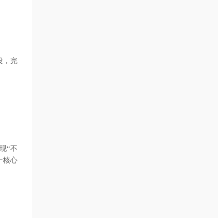
段，完
现“不
一核心