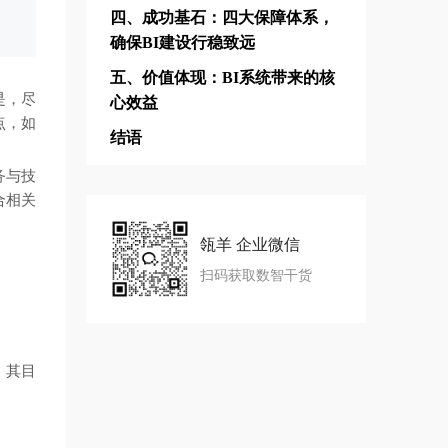
，
四、成功基石：四大保障体系，
确保BI建设行稳致远
五、价值体现：BI系统带来的核
是，尽
心效益
点，如
结语
务与技
合相关
瓴羊 企业微信
扫码获取数智干货
。其目