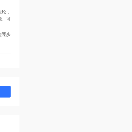
法论，
能、可
能逐步