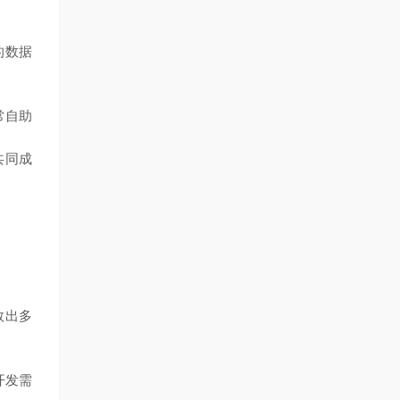
的数据
常自助
共同成
数出多
开发需