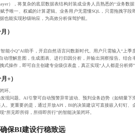
c Layer），将复杂的底层数据表结构封装成业务人员熟悉的“业务数据
被赋予唯一、权威的计算逻辑。业务用户无需懂SQL，只需拖拽字段
据也能实现秒级响应，为高效分析保驾护航。
个月）
的“智能小Q”AI助手，开启自然语言问数新时代。用户只需输入“上季
可自动理解意图，生成图表、进行归因分析，并输出洞察报告。结合
拽式操作，即可自主创建专业级仪表盘，真正实现“人人都是分析师
月+）
闭环。
发现问题。AI引擎可自动预警异常波动、预判业务趋势（如销量下
人。更重要的是，通过开放API，BI的决策建议可直接嵌入钉钉、
现“所见即所得，所得即所行”的智能决策闭环。
确保BI建设行稳致远