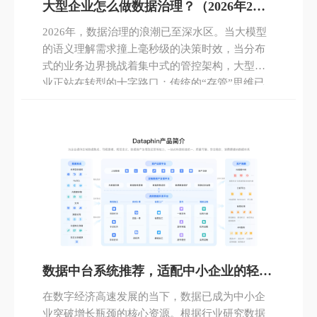
大型企业怎么做数据治理？（2026年2月
最新）
2026年，数据治理的浪潮已至深水区。当大模型
的语义理解需求撞上毫秒级的决策时效，当分布
式的业务边界挑战着集中式的管控架构，大型企
业正站在转型的十字路口：传统的“存管”思维已
难以为继，唯有构建具备“读得懂、反应快、融得
通”特质的新一代智能数据体系，方能破局。面对
AI原生的语义鸿沟、实时决策的极限竞赛以及分
布式架构的融合困境，瓴羊以Dataphin为智慧大
脑，协同Quick BI与Quick Audience，不仅重塑了
从“采建管”到“用运营”的全链路价值闭环，更为企
业绘制了一幅从数据资产化迈向数智生态化的清
晰蓝图。在这场关乎未来的生存方式的变革中，
数据治理不再是技术的独角戏，而是驱动业务创
新的核心引擎。
数据中台系统推荐，适配中小企业的轻量
化部署方案
在数字经济高速发展的当下，数据已成为中小企
业突破增长瓶颈的核心资源。根据行业研究数据