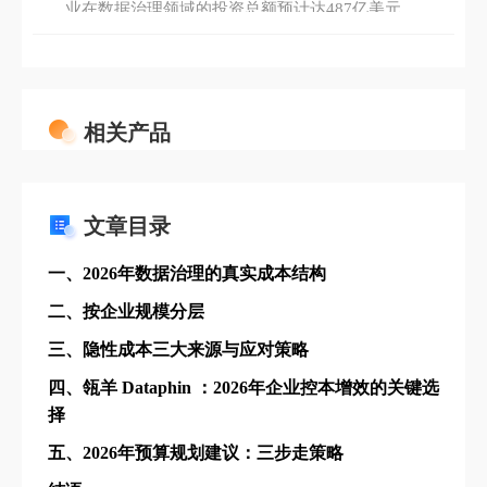
业在数据治理领域的投资总额预计达487亿美元，
同比增长21.3%；其中，中国市场的支出规模突破
89亿美元，占亚太区总投入的37%。Gartner同期
调研指出，部署成熟数据治理系统的企业，其数
据质量提升率达68%，决策效率平均提高42%，合
相关产品
规风险事件同比下降53%。特别是在金融、医疗
和智能制造三大高监管行业，超过76%的企业已
将数据治理纳入ESG战略框架。此外，欧盟《数据
治理法案》（DGA）与中国《数据二十条》的深
文章目录
入实施，进一步推动企业构建覆盖数据全生命周
期的治理体系。麦肯锡2026年2月最新报告亦证
一、2026年数据治理的真实成本结构
实，具备完善数据治理能力的企业，其客户满意
二、按企业规模分层
度高出同行29%，运营成本降低18%。由此可见，
数据治理系统不仅保障合规与安全，更成为驱动
三、隐性成本三大来源与应对策略
业务增长、提升核心竞争力的关键基础设施。
四、瓴羊 Dataphin ：2026年企业控本增效的关键选
择
五、2026年预算规划建议：三步走策略