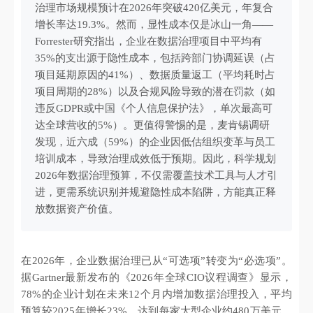
治理市场规模预计在2026年突破420亿美元，年复合
增长率达19.3%。然而，显性成本仅是冰山一角——
Forrester研究指出，企业在数据治理项目中平均有
35%的支出源于隐性成本，包括跨部门协调延误（占
项目延期原因的41%）、数据质量返工（平均耗时占
项目周期的28%）以及合规风险导致的潜在罚款（如
违反GDPR或中国《个人信息保护法》，单次最高可
达全球营收的5%）。更值得警惕的是，麦肯锡调研
发现，近六成（59%）的企业因低估组织变革与员工
培训成本，导致治理成效低于预期。因此，科学规划
2026年数据治理预算，不仅需覆盖技术工具与人才引
进，更需系统识别并规避隐性成本陷阱，方能真正释
放数据资产价值。
在2026年，企业数据治理已从“可选项”转变为“必选项”。
据Gartner最新发布的《2026年全球CIO议程调查》显示，
78%的企业计划在未来12个月内增加数据治理投入，平均
预算较2025年增长23%，达到每家大型企业约480万美元。