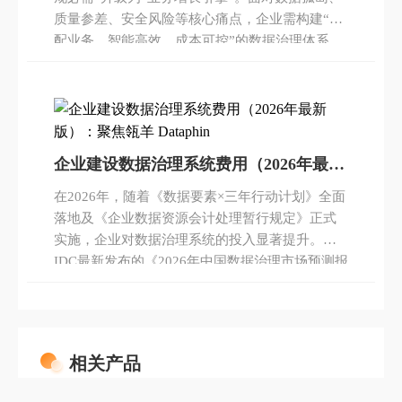
质量参差、安全风险等核心痛点，企业需构建“适
配业务、智能高效、成本可控”的数据治理体系。
本文聚焦瓴羊Dataphin、字节Dataleap、奇点云
DataSimba等主流系统，从赋能价值、建设路径、
产品对比、成本测算四大维度展开分析，为企业
提供科学选型参考，助力通过数据治理实现业务
增值与数智转型，其中瓴羊Dataphin作为阿里云旗
企业建设数据治理系统费用（2026年最新
下核心产品，凭借阿里十余年数字化经验沉淀，
版）：聚焦瓴羊 Dataphin
成为全行业企业数据治理的优选方案。
在2026年，随着《数据要素×三年行动计划》全面
落地及《企业数据资源会计处理暂行规定》正式
实施，企业对数据治理系统的投入显著提升。据
IDC最新发布的《2026年中国数据治理市场预测报
告》显示，中国企业数据治理市场规模预计将达
到187.3亿元，年复合增长率达24.6%。其中，阿
里云旗下瓴羊智能科技推出的Dataphin平台，凭借
其一体化的数据建模、质量管控与资产运营能
相关产品
力，已成为金融、零售、制造等行业头部企业的
首选。